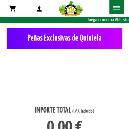
Juega en nuestra Web, sin 
Peñas Exclusivas de Quiniela
Juega a la Quiniela en peña, porque la unión hace
la fuerza
IMPORTE TOTAL
(I.V.A. incluido)
0,00 €