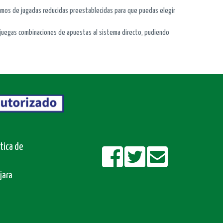
emos de jugadas reducidas preestablecidas para que puedas elegir
 juegas combinaciones de apuestas al sistema directo, pudiendo
ítica de
ajara