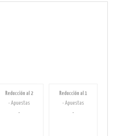
Reducción al 2
Reducción al 1
- Apuestas
- Apuestas
-
-