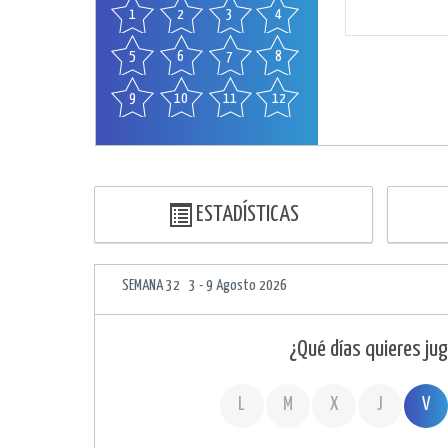
1
2
3
4
5
6
7
8
9
10
11
12
ESTADÍSTICAS
SEMANA 32 3 - 9 Agosto 2026
¿Qué días quieres jug
L
M
X
J
V