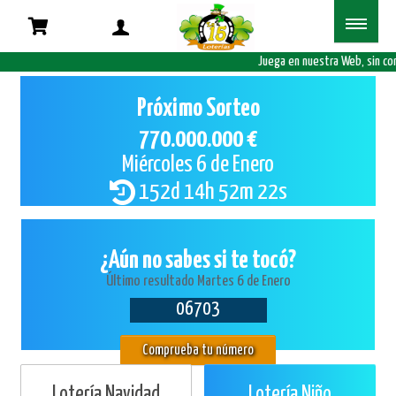
Juega en nuestra Web, sin com
Próximo Sorteo
770.000.000 €
Miércoles 6 de Enero
152d 14h 52m 21s
¿Aún no sabes si te tocó?
Último resultado Martes 6 de Enero
06703
Comprueba tu número
Lotería Navidad
Lotería Niño