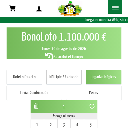
Juega en nuestra Web, sin co
BonoLoto
1.100.000 €
Lunes 10 de agosto de 2026
Se acabó el tiempo
Boleto Directo
Múltiple / Reducido
Jugadas Mágicas
Enviar Combinación
Peñas
1
Escoge números
1
2
3
4
5