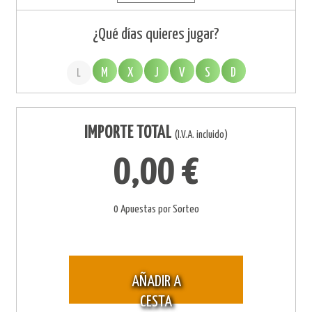
¿Qué días quieres jugar?
M
X
J
V
S
D
L
IMPORTE TOTAL
(I.V.A. incluido)
0,00 €
0 Apuestas por Sorteo
AÑADIR A
CESTA