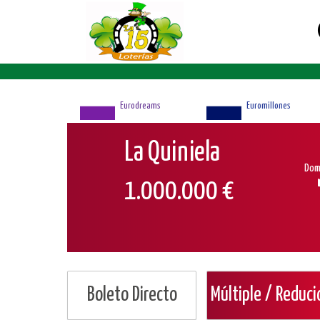
Eurodreams
Euromillones
La Quiniela
Dom
1.000.000 €
Boleto Directo
Múltiple / Reduci