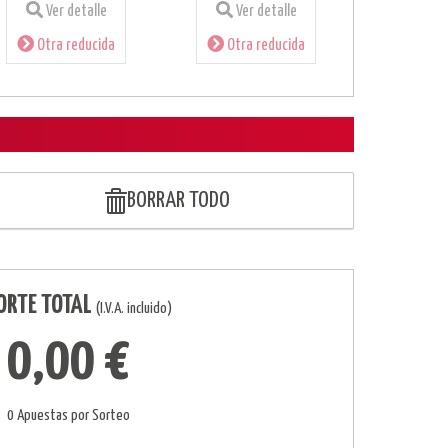
Ver detalle
Ver detalle
Otra reducida
Otra reducida
BORRAR TODO
ORTE TOTAL
(I.V.A. incluido)
0,00 €
0 Apuestas por Sorteo