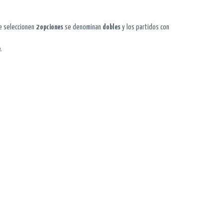
se seleccionen
2 opciones
se denominan
dobles
y los partidos con
e
.