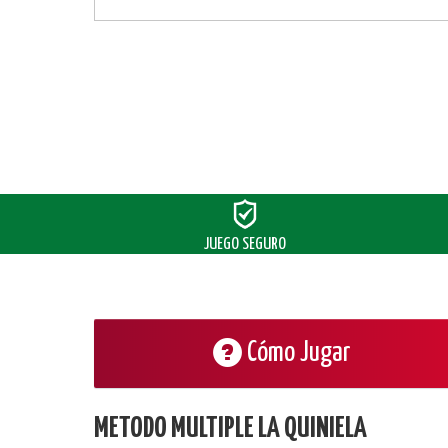
JUEGO SEGURO
Cómo Jugar
METODO MULTIPLE LA QUINIELA