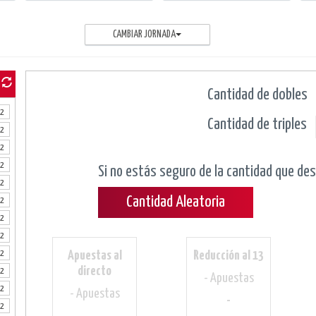
CAMBIAR JORNADA
Cantidad de dobles
2
Cantidad de triples
2
2
2
Si no estás seguro de la cantidad que de
2
Cantidad Aleatoria
2
2
2
2
Apuestas al
Reducción al 13
directo
2
- Apuestas
2
- Apuestas
-
2