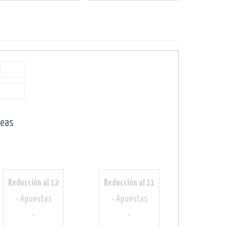
seas
Reducción al 12
Reducción al 11
- Apuestas
- Apuestas
-
-